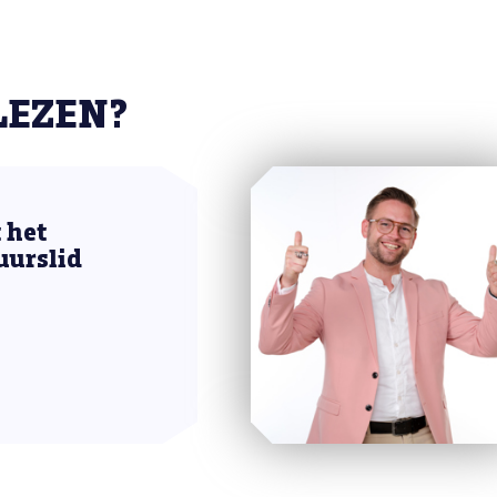
LEZEN?
 het
uurslid