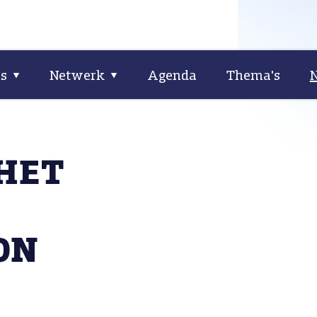
ns
Netwerk
Agenda
Thema's
HET
ON