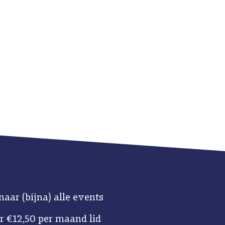
naar (bijna) alle events
r €12,50 per maand lid