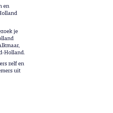
n en
Holland
zoek je
olland
Alkmaar,
d-Holland.
rs zelf en
emers uit