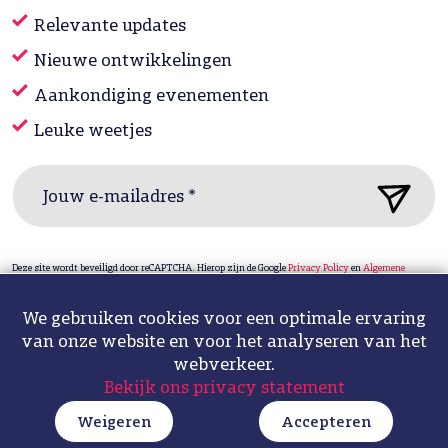
Relevante updates
Nieuwe ontwikkelingen
Aankondiging evenementen
Leuke weetjes
Jouw e-mailadres *
Deze site wordt beveiligd door reCAPTCHA. Hierop zijn de Google
Privacy Policy
en
Algemene
voorwaarden
van toepassing.
We gebruiken cookies voor een optimale ervaring
van onze website en voor het analyseren van het
Privacy statement & cookies
Sitemap
Design: ipsis
webverkeer.
Bekijk ons privacy statement
Fotografie: Hélène de Bruijn
Weigeren
Accepteren