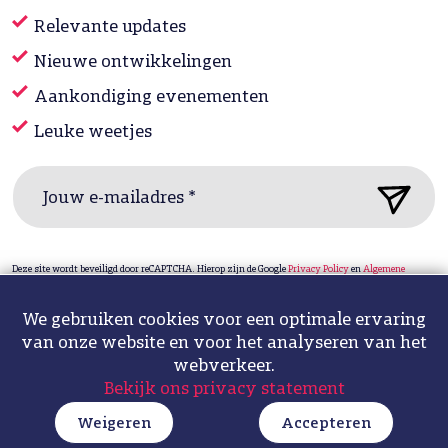
Relevante updates
Nieuwe ontwikkelingen
Aankondiging evenementen
Leuke weetjes
Jouw e-mailadres *
Deze site wordt beveiligd door reCAPTCHA. Hierop zijn de Google
Privacy Policy
en
Algemene
voorwaarden
van toepassing.
We gebruiken cookies voor een optimale ervaring
van onze website en voor het analyseren van het
Privacy statement & cookies
Sitemap
Design: ipsis
webverkeer.
Bekijk ons privacy statement
Fotografie: Hélène de Bruijn
Weigeren
Accepteren