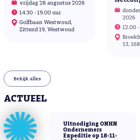
Netcon
vrijdag 28 augustus 2026
donder
14.30 - 19.00 uur
2026
Golfbaan Westwoud,
12.00 -
Zittend 19, Westwoud
Broekh
53, 16
Bekijk alles
ACTUEEL
Uitnodiging ONHN
Ondernemers
Expeditie op 18-11-