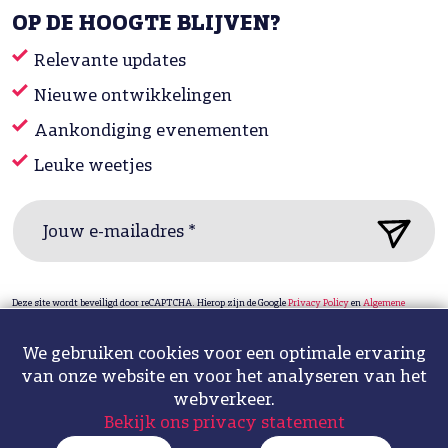
OP DE HOOGTE BLIJVEN?
Relevante updates
Nieuwe ontwikkelingen
Aankondiging evenementen
Leuke weetjes
Jouw e-mailadres *
Deze site wordt beveiligd door reCAPTCHA. Hierop zijn de Google
Privacy Policy
en
Algemene
voorwaarden
van toepassing.
We gebruiken cookies voor een optimale ervaring
van onze website en voor het analyseren van het
Privacy statement & cookies
Sitemap
Design: ipsis
webverkeer.
Bekijk ons privacy statement
Fotografie: Hélène de Bruijn