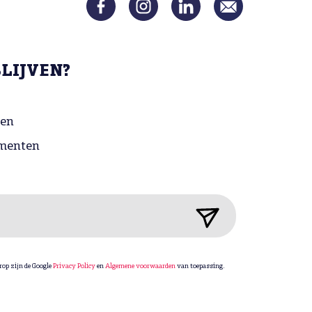
BLIJVEN?
gen
menten
rop zijn de Google
Privacy Policy
en
Algemene voorwaarden
van toepassing.