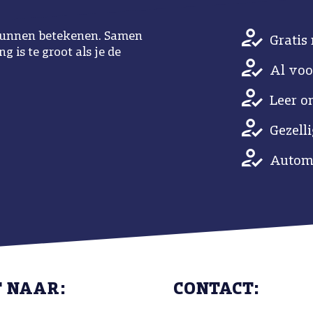
u kunnen betekenen. Samen
Gratis 
 is te groot als je de
Al voo
Leer o
Gezell
Automa
T NAAR:
CONTACT: