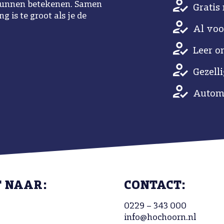
u kunnen betekenen. Samen
Gratis 
 is te groot als je de
Al voo
Leer o
Gezell
Automa
T NAAR:
CONTACT:
0229 – 343 000
info@hochoorn.nl