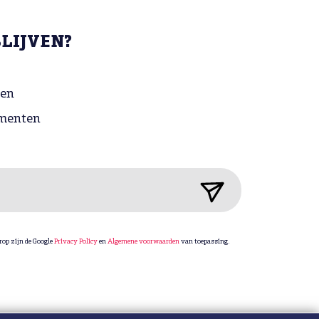
BLIJVEN?
gen
menten
rop zijn de Google
Privacy Policy
en
Algemene voorwaarden
van toepassing.