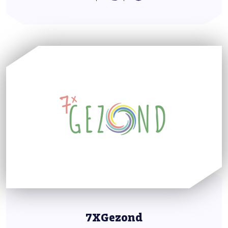
7XGezond