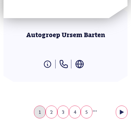
Autogroep Ursem Barten
…
1
2
3
4
5